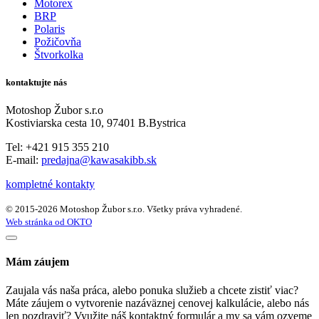
Motorex
BRP
Polaris
Požičovňa
Štvorkolka
kontaktujte nás
Motoshop Žubor s.r.o
Kostiviarska cesta 10, 97401 B.Bystrica
Tel: +421 915 355 210
E-mail:
predajna@kawasakibb.sk
kompletné kontakty
© 2015-2026 Motoshop Žubor s.r.o. Všetky práva vyhradené.
Web stránka od OKTO
Mám záujem
Zaujala vás naša práca, alebo ponuka služieb a chcete zistiť viac?
Máte záujem o vytvorenie nazáväznej cenovej kalkulácie, alebo nás
len pozdraviť? Využite náš kontaktný formulár a my sa vám ozveme