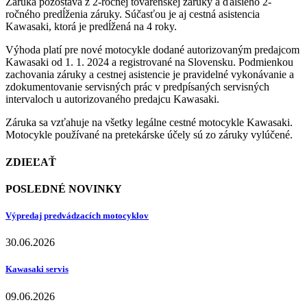
Záruka pozostáva z 2-ročnej továrenskej záruky a ďalšieho 2-
ročného predĺženia záruky. Súčasťou je aj cestná asistencia
Kawasaki, ktorá je predĺžená na 4 roky.
Výhoda platí pre nové motocykle dodané autorizovaným predajcom
Kawasaki od 1. 1. 2024 a registrované na Slovensku. Podmienkou
zachovania záruky a cestnej asistencie je pravidelné vykonávanie a
zdokumentovanie servisných prác v predpísaných servisných
intervaloch u autorizovaného predajcu Kawasaki.
Záruka sa vzťahuje na všetky legálne cestné motocykle Kawasaki.
Motocykle používané na pretekárske účely sú zo záruky vylúčené.
ZDIEĽAŤ
POSLEDNÉ NOVINKY
Výpredaj predvádzacích motocyklov
30.06.2026
Kawasaki servis
09.06.2026