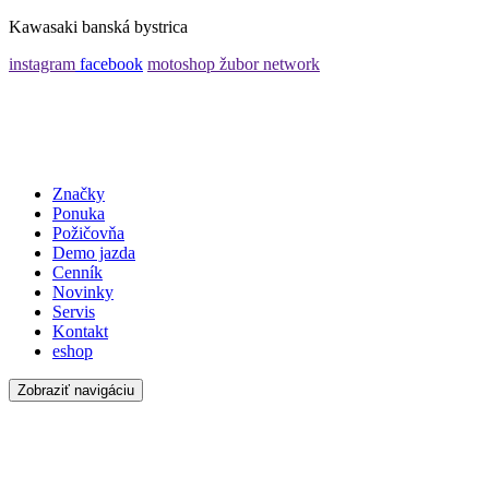
Kawasaki banská bystrica
instagram
facebook
motoshop žubor network
Značky
Ponuka
Požičovňa
Demo jazda
Cenník
Novinky
Servis
Kontakt
eshop
Zobraziť navigáciu